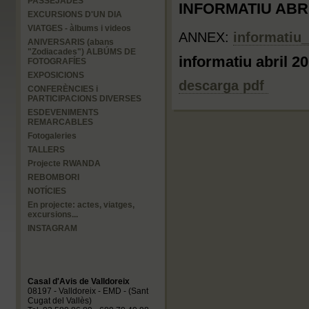
PASSEJADES
INFORMATIU ABRIL
EXCURSIONS D'UN DIA
VIATGES - àlbums i videos
ANNEX:
informatiu_
ANIVERSARIS (abans
"Zodiacades") ALBÚMS DE
informatiu abril 2
FOTOGRAFÍES
EXPOSICIONS
descarga pdf
CONFERÈNCIES i
PARTICIPACIONS DIVERSES
ESDEVENIMENTS
REMARCABLES
Fotogaleries
TALLERS
Projecte RWANDA
REBOMBORI
NOTÍCIES
En projecte: actes, viatges,
excursions...
INSTAGRAM
Casal d'Avis de Valldoreix
08197 - Valldoreix - EMD - (Sant
Cugat del Vallès)