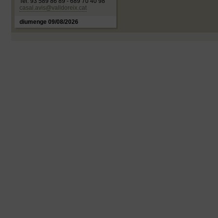
Tel. 93 589 86 89 - 689 70 40 98
casal.avis@valldoreix.cat
diumenge 09/08/2026