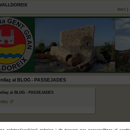
 VALLDOREIX
INICI
enllaç al BLOG - PASSEJADES
enllaç al BLOG - PASSEJADES
nllaç