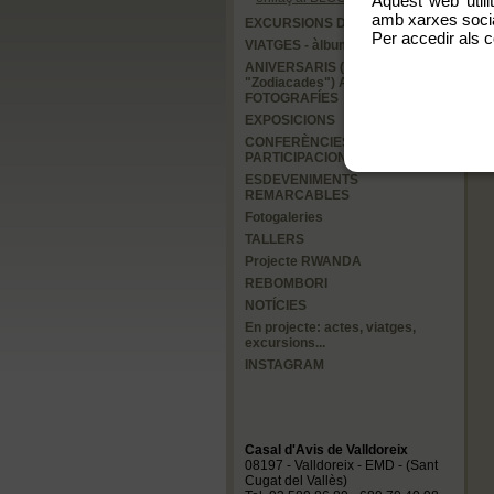
Aquest web utili
amb xarxes social
EXCURSIONS D'UN DIA
Per accedir als c
VIATGES - àlbums i videos
ANIVERSARIS (abans
"Zodiacades") ALBÚMS DE
FOTOGRAFÍES
EXPOSICIONS
CONFERÈNCIES i
PARTICIPACIONS DIVERSES
ESDEVENIMENTS
REMARCABLES
Fotogaleries
TALLERS
Projecte RWANDA
REBOMBORI
NOTÍCIES
En projecte: actes, viatges,
excursions...
INSTAGRAM
Casal d'Avis de Valldoreix
08197 - Valldoreix - EMD - (Sant
Cugat del Vallès)