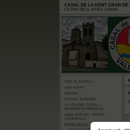
CASAL DE LA GENT GRAN DE
L'ESPAI DELS JOVES GRANS
VINE AL CASAL!
Aqui estem
Qui som
Serveis / Activitats
E
LA VEU DEL CASAL -
INFORMATIU MENSUAL
enllaç al BLOG - VISITES
CULTURALS
PASSEJADES
enllaç al BLOG - PASSEJADES