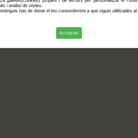
tza galetes(cookies) pròpies i de tercers per personalitzar el contin
s i anàlisi de visites.
ontinguts has de donar el teu consentiment a que siguin utilitzades al 
Acceptar