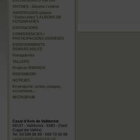
EXCURSIONS D'UN DIA
VIATGES - àlbums i videos
ANIVERSARIS (abans
"Zodiacades") ALBÚMS DE
FOTOGRAFÍES
EXPOSICIONS
CONFERÈNCIES i
PARTICIPACIONS DIVERSES
ESDEVENIMENTS
REMARCABLES
Fotogaleries
TALLERS
Projecte RWANDA
REBOMBORI
NOTÍCIES
En projecte: actes, viatges,
excursions...
INSTAGRAM
Casal d'Avis de Valldoreix
08197 - Valldoreix - EMD - (Sant
Cugat del Vallès)
Tel. 93 589 86 89 - 689 70 40 98
casal.avis@valldoreix.cat